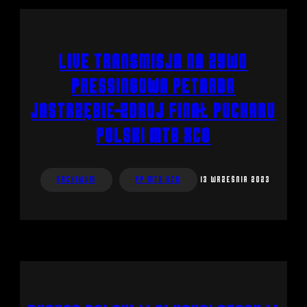
LIVE Transmisja na żywo
Pressingowa Petarda
Jastrzębie-Zdrój Finał Pucharu
Polski MTB XCO
Archiwum
PP MTB XCO
13 września 2023