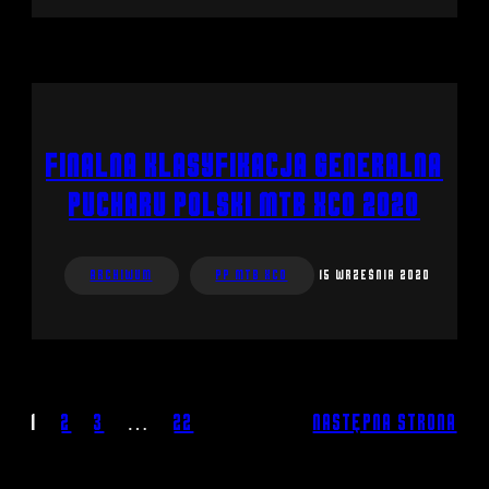
Finalna klasyfikacja generalna
Pucharu Polski MTB XCO 2020
Archiwum
PP MTB XCO
15 września 2020
1
2
3
…
22
Następna strona