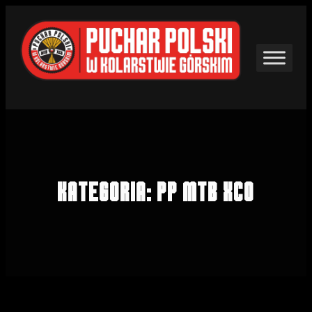
Przejdź
do
treści
Kategoria:
PP MTB XCO