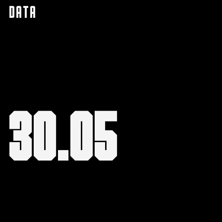
data
30.05