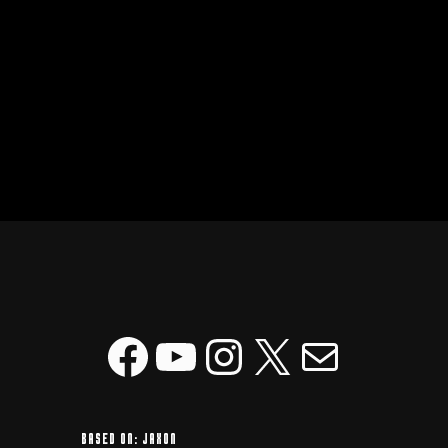
Facebook
YouTube
Instagram
X
Mail
based on: Jaxon