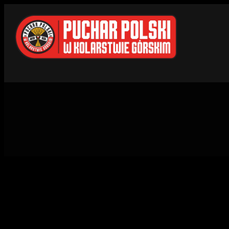
Przejdź
do
treści