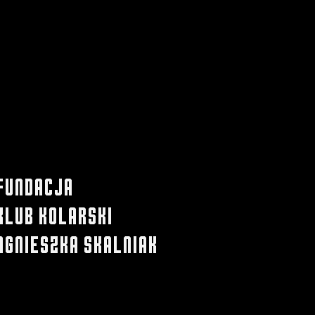
fundacja
Klub kolarski
Agnieszka skalniak