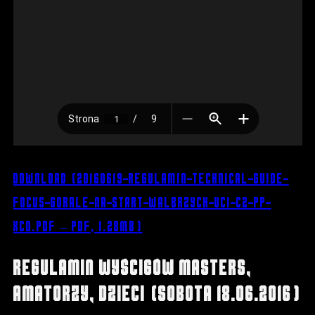
Download (20160619-Regulamin-Technical-Guide-
Focus-Gorale-na-Start-Walbrzych-UCI-C2-PP-
XCO.pdf – PDF, 1.28MB)
Regulamin wyścigów masters,
amatorzy, dzieci (sobota 18.06.2016)