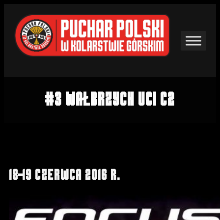
Przejdź
do
treści
#3 Wałbrzych UCI C2
18-19 czerwca 2016 r.